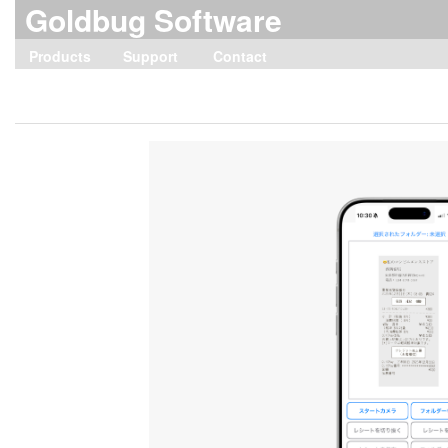
Goldbug Software
Products
Support
Contact
Home
Save My Receipt
Merge Print
Second Notes
vCard Lite
vCard Editor
vCard Editor2
Second Contacts
Second Contacts2
AddressBook Aid
AddressBook Aid2
PrintEnvelope
PrintEnvelope2
Old Products
Save My Receipt
Merge Print
Second Notes
vCard Lite
vCard Editor
vCard Editor2
Second Contacts
Second Contacts2
AddressBook Aid
AddressBook Aid2
PrintEnvelope
PrintEnvelope2/Lite2
メールで問い合わせる
Privacy Policy