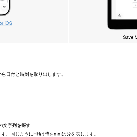
or iOS
Save M
字列から日付と時刻を取り出します。
"形式の文字列を探す
します。同じようにHHは時をmmは分を表します。